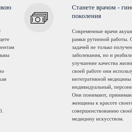
свою
Станете врачом - гин
поколения
т
Современные врачи акуше
дете
рамки рутинной работы. О
иентам
задачей не только получен
львы
заболевания, но и реабил
улучшение качества жизн
но
своей работе они исполь
кая
интегративной медицины
индивидуальный, персон
Они понимают, принимают
женщины к красоте своего
0.
совершенствованию своей
медицину искусством.