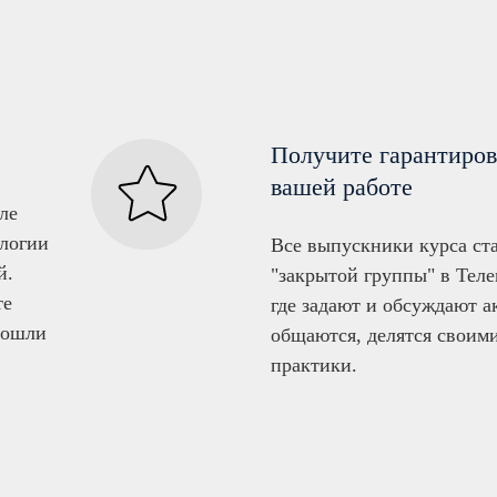
Получите гарантиро
вашей работе
ле
ологии
Все выпускники курса ст
й.
"закрытой группы" в Теле
те
где задают и обсуждают а
рошли
общаются, делятся своими
практики.