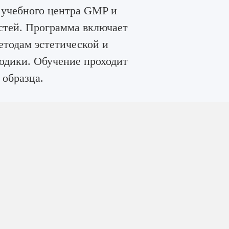
е учебного центра GMP и
стей. Программа включает
етодам эстетической и
одики. Обучение проходит
 образца.