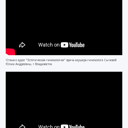
Отзыв о курсе "Эстетическая гинекология" врача акушера-гинеколога Сычевой
Юлии Андреевны, г.Владивосток