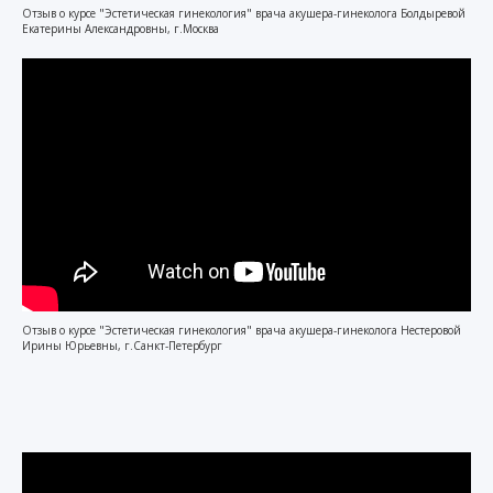
Отзыв о курсе "Эстетическая гинекология" врача акушера-гинеколога Болдыревой
Екатерины Александровны, г.Москва
Отзыв о курсе "Эстетическая гинекология" врача акушера-гинеколога Нестеровой
Ирины Юрьевны, г.Санкт-Петербург